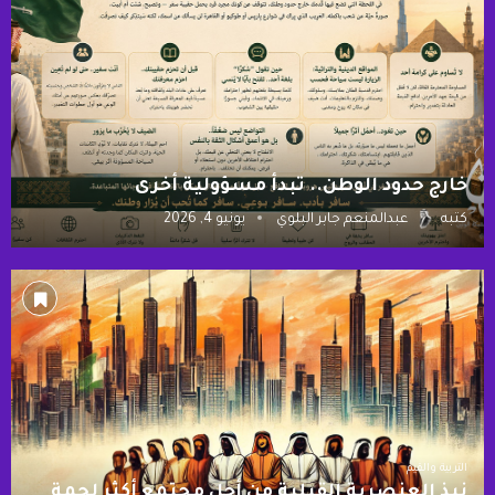
خارج حدود الوطن.. تبدأ مسؤولية أخرى
كتبه
عبدالمنعم جابر البلوي
يونيو 4, 2026
التربية والقيم
نبذ العنصرية القبلية من أجل مجتمع أكثر لحمة