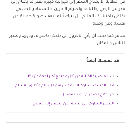
في النهاية، لا يحتاج السفر إلى ميزانية كبيرة بقدر ما يحتاج إلى
قدر من الوعي واللباقة واحترام الآخرين. فالمسافر الحقيقي لا
يكتفي باكتشاف العالم، بل يترك أينما ذهب صورة جميلة عن
نفسه وعن وطنه.
سافر كما تحب أن يأتي الآخرون إلى بلدك: باحترام، وذوق، وتقدير
للناس والمكان.
قد تعجبك أيضاً
نبذ العنصرية القبلية من أجل مجتمع أكثر لحمة وترابطًا
آداب المسجد: سلوكيات تعكس قيم الإسلام وأخلاق المسلم
من وهج الصحراء… تولد الفضائل
التحفيز السلوكي في التربية… من التلقين إلى الاقتناع