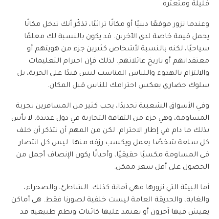
قليلة ومتعثرة.
وعندما تزور موقعًا دينيًا أو مكانًا تراثيًا، تذكّر أنك تدخل مكانًا
يحمل قيمة خاصة لدى الآخرين. قد يكون بالنسبة لك معلمًا
سياحيًا، لكنه بالنسبة لأشخاص كثيرين جزء من هويتهم أو
معتقداتهم أو تاريخ عائلاتهم. لذلك فإن احترام التعليمات
والالتزام بالهدوء واللباس المناسب ليس قيدًا على الحرية، بل
سلوك حضاري يعكس احترامك للناس قبل المكان.
وفي الأسواق الشعبية تحديدًا، يحب كثير من المسافرين تجربة
المساومة، وهي جزء من الثقافة التجارية في دول عديدة. لا بأس
بذلك ما دام في إطار الاحترام. لكن من المهم أن نتذكر أن خلف
كل سلعة شخصًا يعمل ويكسب رزقه منها. ليس كل انتصار
في المساومة مكسبًا حقيقيًا، وأحيانًا يكون الإنصاف أجمل من
الحصول على أقل سعر ممكن.
أما البيئة التي نزورها فهي أمانة كذلك. الشاطئ، والصحراء،
والغابة، والحديقة العامة ليست خلفية لصورنا فقط. هي أماكن
يعيش فيها آخرون أو تعتمد عليها كائنات ونظم طبيعية قد