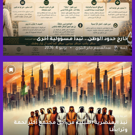
خارج حدود الوطن.. تبدأ مسؤولية أخرى
كتبه
عبدالمنعم جابر البلوي
يونيو 4, 2026
التربية والقيم
نبذ العنصرية القبلية من أجل مجتمع أكثر لحمة
وترابطًا