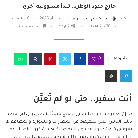
خارج حدود الوطن.. تبدأ مسؤولية أخرى
كتبه
عبدالمنعم جابر البلوي
يونيو 4, 2026
0 تعليقات
36
مشاهدات
شاركها
اشارة مرجعية
0
شاركها
أنت سفير.. حتى لو لم تُعيَّن
ما إن تغادر حدود وطنك حتى تصبح ممثلًا له، حتى وإن لم تقصد
ذلك. الناس الذين تلتقيهم في المطارات والشوارع والمطاعم لا
يعرفون قصتك، ولا يعرفون اسمك، لكنهم يتذكرون انطباعهم
عنك. وفي أحيان كثيرة، يمتد ذلك الانطباع ليشمل البلد الذي