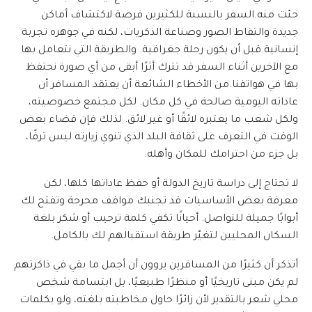
جئت منه.السفر بالنسبة للكثيرين فرصة لاكتشاف أماكن
جديدة والتقاط الصور وصناعة الذكريات، لكنه في جوهره تجربة
إنسانية قبل أن يكون رحلة جغرافية. والطريقة التي نتعامل بها
مع الآخرين أثناء السفر قد تترك أثرًا أبقى من أي صورة نحتفظ
بها في هواتفنا.من الأخطاء الشائعة أن يعتقد المسافر أن
عاداته اليومية صالحة في كل مكان. لكل مجتمع خصوصيته،
ولكل شعب ما يعتبره لائقًا أو غير لائق. لذلك فإن قضاء بعض
الوقت في التعرف على ثقافة البلد الذي تنوي زيارته ليس ترفًا،
بل جزء من احترامك للمكان وأهله.
لا تحتاج إلى دراسة تاريخ الدولة أو حفظ عاداتها كلها، لكن
معرفة بعض الأساسيات قد تجنبك مواقف محرجة وتفتح لك
أبوابًا جميلة للتواصل. أحيانًا تكفي كلمة ترحيب أو شكر بلغة
السكان المحليين لتغيّر طريقة استقبالهم لك بالكامل.
أتذكر أن كثيرًا من المسافرين يروون أن أجمل ما بقي في ذاكرتهم
لم يكن مبنى تاريخيًا أو منظرًا طبيعيًا، بل ابتسامة شخص
محلي شعر بالتقدير لأن زائرًا حاول مخاطبته بلغته، ولو بكلمات